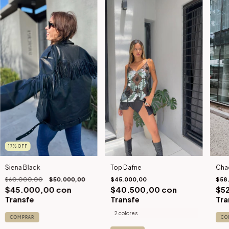
17
%
OFF
Siena Black
Top Dafne
Cha
$60.000,00
$50.000,00
$45.000,00
$58
$45.000,00
con
$40.500,00
con
$5
Transfe
Transfe
Tra
2 colores
COMPRAR
CO