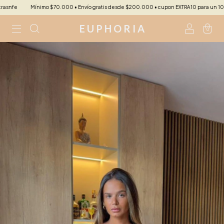
e
Mínimo $70.000 • Envío gratis desde $200.000 • cupon EXTRA10 para un 10 %extra 
E U P H O R I A
0