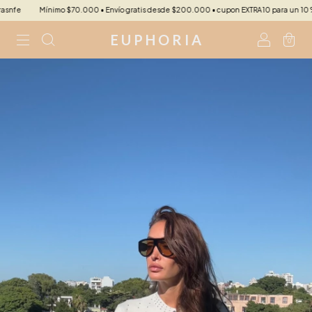
fe
Mínimo $70.000 • Envío gratis desde $200.000 • cupon EXTRA10 para un 10 %extra
E U P H O R I A
0