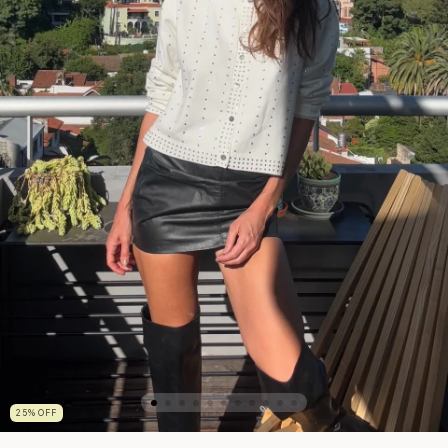
25
%
OFF