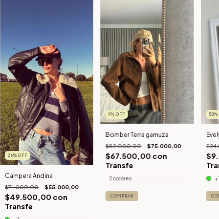
9
%
OFF
58
Bomber Terra gamuza
Evel
$82.000,00
$75.000,00
$24
$67.500,00
con
$9
26
%
OFF
Transfe
Tra
Campera Andina
2 colores
+
$74.000,00
$55.000,00
$49.500,00
con
COMPRAR
CO
Transfe