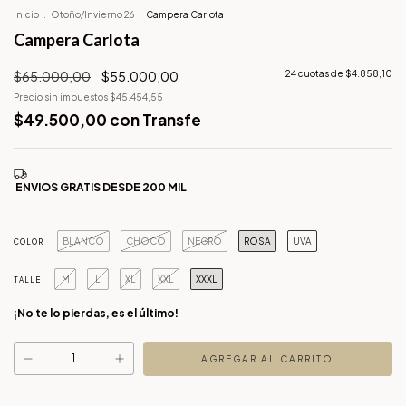
Inicio
.
Otoño/Invierno 26
.
Campera Carlota
Campera Carlota
$65.000,00
$55.000,00
24
cuotas de
$4.858,10
Precio sin impuestos
$45.454,55
$49.500,00
con
Transfe
BLANCO
CHOCO
NEGRO
ROSA
UVA
COLOR
M
L
XL
XXL
XXXL
TALLE
¡No te lo pierdas, es el último!