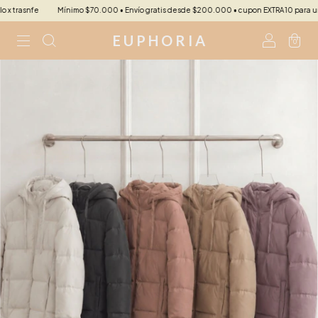
rasnfe
Mínimo $70.000 • Envío gratis desde $200.000 • cupon EXTRA10 para un 10 %e
E U P H O R I A
0