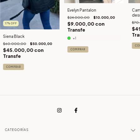
Evelyn Pantalon
Camp
des
$24.000,00
$10.000,00
$70
$9.000,00
con
17
%
OFF
$4
Transfe
Tra
Siena Black
+1
$60.000,00
$50.000,00
CO
$45.000,00
con
COMPRAR
Transfe
COMPRAR
CATEGORÍAS